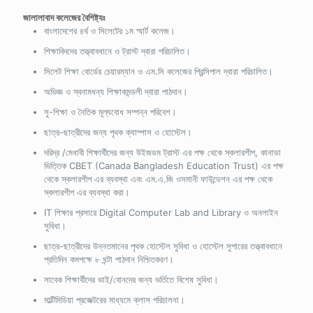
জালালাবাদ কলেজের বৈশিষ্ট্যঃ
বাংলাদেশের ৪র্থ ও সিলেটের ১ম স্মার্ট কলেজ।
শিক্ষাবিদদের তত্ত্বাবধানে ও ট্রাস্ট দ্বারা পরিচালিত।
সিলেট শিক্ষা বোর্ডের চেয়ারম্যান ও এম.সি কলেজের প্রিন্সিপাল দ্বারা পরিচালিত।
অভিজ্ঞ ও স্বনামধন্য শিক্ষাকমন্ডলী দ্বারা পাঠদান।
সু-শিক্ষা ও নৈতিক মূল্যবোধ সম্পন্ন পরিবেশ।
ছাত্র-ছাত্রীদের জন্য পৃথক ক্যাম্পাস ও হোস্টেল।
দরিদ্র /মেধাবী শিক্ষার্থীদের জন্য উইজডম ট্রাস্ট এর পক্ষ থেকে স্কলারশীপ, কানাডা
ভিত্তিক CBET (Canada Bangladesh Education Trust) এর পক্ষ
থেকে স্কলারশীপ এর ব্যবস্থা এবং এম.এ.জি ওসমানী ফাউন্ডেশন এর পক্ষ থেকে
স্কলারশীপ এর ব্যবস্থা করা।
IT শিক্ষার প্রসারে Digital Computer Lab and Library ও অনলাইন
সুবিধা।
ছাত্র-ছাত্রীদের উন্নতমানের পৃথক হোস্টেল সুবিধা ও হোস্টেল সুপারের তত্ত্বাবধানে
প্রতিদিন কমপক্ষে ৮ ঘন্টা পাঠদান নিশ্চিতকরণ।
সাবেক শিক্ষার্থীদের ভাই/বোনদের জন্য ভর্তিতে বিশেষ সুবিধা।
মাল্টিমিডিয়া প্রজেক্টরের মাধ্যমে ক্লাস পরিচালনা।