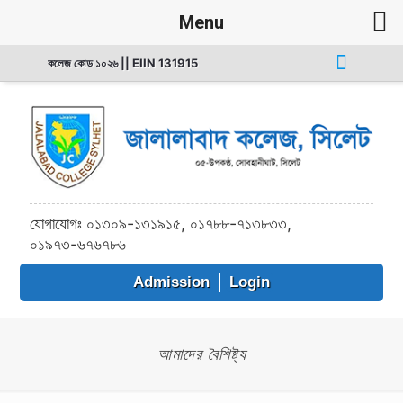
Menu
কলেজ কোড ১০২৬ || EIIN 131915
যোগাযোগঃ ০১৩০৯-১৩১৯১৫, ০১৭৮৮-৭১৩৮৩৩,
০১৯৭৩-৬৭৬৭৮৬
Admission
Login
আমাদের বৈশিষ্ট্য