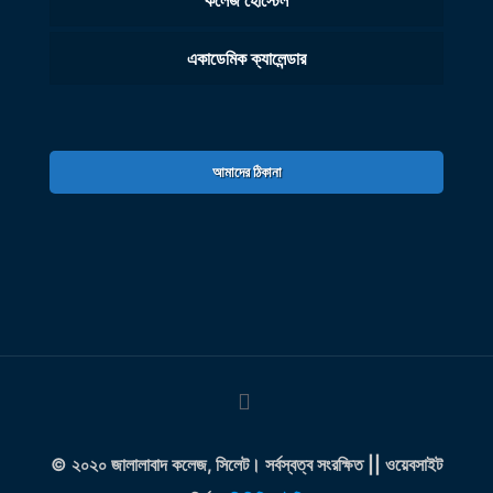
কলেজ হোস্টেল
একাডেমিক ক্যালেন্ডার
আমাদের ঠিকানা
© ২০২০ জালালাবাদ কলেজ, সিলেট। সর্বস্বত্ব সংরক্ষিত || ওয়েবসাইট