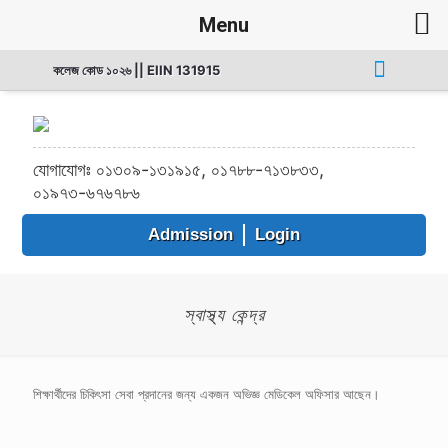
Menu
কলেজ কোড ১০২৬ || EIIN 131915
যোগাযোগঃ ০১৩০৯-১৩১৯১৫, ০১৭৮৮-৭১৩৮৩৩,
০১৯৭৩-৬৭৬৭৮৬
Admission
Login
স্বাস্থ্য কেন্দ্র
শিক্ষার্থীদের চিকিৎসা সেবা প্রদানের জন্য একজন অভিজ্ঞ মেডিকেল অফিসার আছেন।