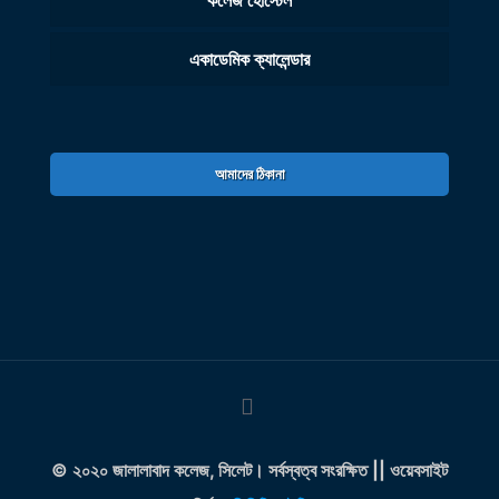
কলেজ হোস্টেল
একাডেমিক ক্যালেন্ডার
আমাদের ঠিকানা
© ২০২০ জালালাবাদ কলেজ, সিলেট। সর্বস্বত্ব সংরক্ষিত || ওয়েবসাইট