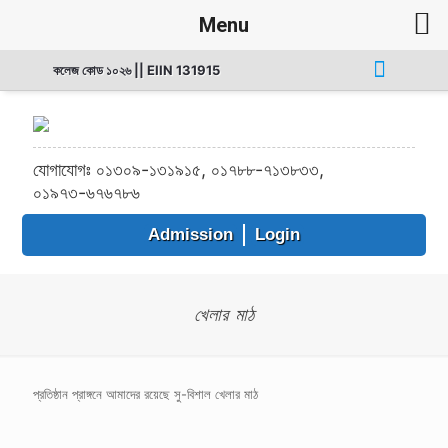
Menu
কলেজ কোড ১০২৬ || EIIN 131915
যোগাযোগঃ ০১৩০৯-১৩১৯১৫, ০১৭৮৮-৭১৩৮৩৩,
০১৯৭৩-৬৭৬৭৮৬
Admission
Login
খেলার মাঠ
প্রতিষ্ঠান প্রাঙ্গনে আমাদের রয়েছে সু-বিশাল খেলার মাঠ